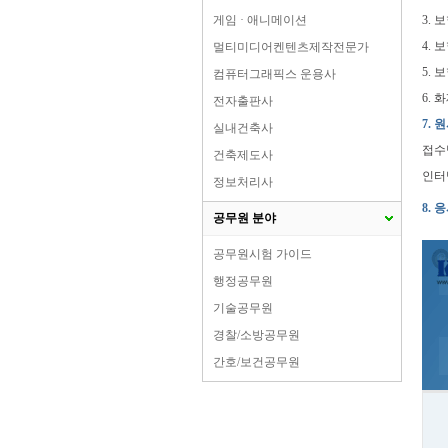
게임 · 애니메이션
3.
4.
멀티미디어켄텐츠제작전문가
5.
컴퓨터그래픽스 운용사
6.
전자출판사
7.
실내건축사
접수
건축제도사
인터넷
정보처리사
8. 
공무원 분야
공무원시험 가이드
행정공무원
기술공무원
경찰/소방공무원
간호/보건공무원