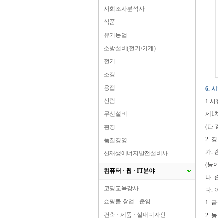
사회조사분석사
식품
유기농업
소방설비(전기/기계)
전기
조경
용접
6.
산림
1.
무선설비
제1
(단
환경
2.
품질경영
가.
신재생에너지발전설비사
(농
컴퓨터 · 웹 · IT분야
나.
코딩교육강사
다.
쇼핑몰 창업 · 운영
1.
건축 · 제품 · 실내디자인
2.