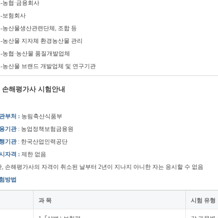
-농협·금융회사
-보험회사
-농산물생산관련단체, 조합 등
-농산물 지자체 환경농산물 관리
-농협·농산물 품질개발업체
-농산물 브랜드 개발업체 및 연구기관
손해평가사 시험안내
소관부처 :
농림축산식품부
 운용기관
: 농업정책보험금융원
 시행기관
: 한국산업인력공단
응시자격 :
제한 없음
 단, 손해평가사의 자격이 취소된 날부터 2년이 지나지 아니한 자는 응시할 수 없음
시험방법
과 목
시험 유형