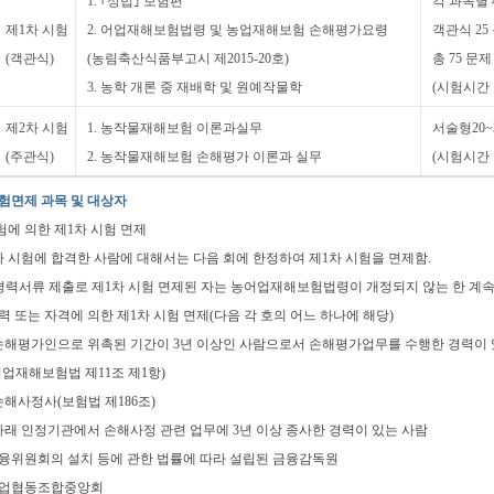
1. ｢상법｣ 보험편
각 과목별 
제1차 시험
2. 어업재해보험법령 및 농업재해보험 손해평가요령
객관식 25
(객관식)
(농림축산식품부고시 제2015-20호)
총 75 문
3. 농학 개론 중 재배학 및 원예작물학
(시험시간 :
제2차 시험
1. 농작물재해보험 이론과실무
서술형20~
(주관식)
2. 농작물재해보험 손해평가 이론과 실무
(시험시간 :
 시험면제 과목 및 대상자
시험에 의한 제1차 시험 면제
차 시험에 합격한 사람에 대해서는 다음 회에 한정하여 제1차 시험을 면제함.
 경력서류 제출로 제1차 시험 면제된 자는 농어업재해보험법령이 개정되지 않는 한 계속
 경력 또는 자격에 의한 제1차 시험 면제(다음 각 호의 어느 하나에 해당)
 손해평가인으로 위촉된 기간이 3년 이상인 사람으로서 손해평가업무를 수행한 경력이 
어업재해보험법 제11조 제1항)
 손해사정사(보험법 제186조)
 아래 인정기관에서 손해사정 관련 업무에 3년 이상 종사한 경력이 있는 사람
 금융위원회의 설치 등에 관한 법률에 따라 설립된 금융감독원
 농업협동조합중앙회