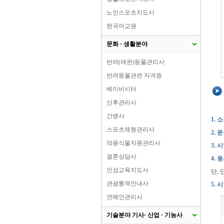
노인스포츠지도사
한국어교원
문화 · 생활분야
반려(애완)동물관리사
반려동물관련 자격증
베이비시터
산후관리사
간병사
1. 
스포츠체형관리사
2.
약용식물자원관리사
3.
결혼상담사
4. 
인성교육지도사
단,
관광통역안내사
5. 
연예인관리사
기술분야 기사· 산업 · 기능사