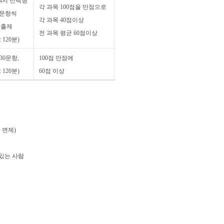
4지 선택형
각 과목 100점을 만점으로
 문항씩
각 과목 40점이상
제 출제
전 과목 평균 60점이상
 120분)
30문항,
100점 만점에
 120분)
60점 이상
 면제)
있는 사람