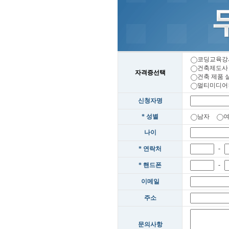
코딩교육강
건축제도사
자격증선택
건축 제품
멀티미디어
신청자명
* 성별
남자
나이
-
* 연락처
-
* 핸드폰
이메일
주소
문의사항