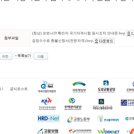
(청상) 코로나19 확진자 국가자격시험 응시조치 안내문.hwp
첨부파일
검정수수료 환불신청서(전문자격).hwp
의
l
공식포스트