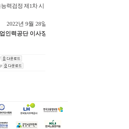
육능력검정 제
1
차 시
2022
년 9
월 28
일
업인력공단 이사장
f
p